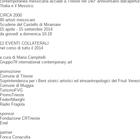
contemporanea messicana accade a Trieste nel 140° anniversario dall'apertura 
l'Italia e il Messico.
CIRCA 2000
90 artisti messicani
Scuderie del Castello di Miramare
15 aprile - 15 settembre 2014
da giovedì a domenica 10-18
12 EVENTI COLLATERALI
nel corso di tutto il 2014
a cura di Maria Campitelli
Gruppo78 international contemporary art
promozione
Comune di Trieste
Soprintendenza per i Beni storici artistici ed etnoantropologici del Friuli Venez
Comune di Muggia
TurismoFVG
PromoTrieste
FederAlberghi
Radio Fragola
sponsor
Fondazione CRTrieste
Enel
partner
Fonca Conaculta