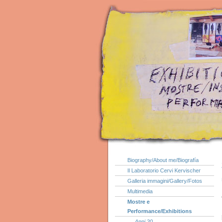
Biography/About me/Biografía
Il Laboratorio Cervi Kervischer
Galleria immagini/Gallery/Fotos
Multimedia
Mostre e
Performance/Exhibitions
Anni 20