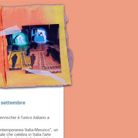
5 settembre
rvischer è l'unico italiano a
ntemporanea Italia-Messico", un
e che celebra in Italia l'arte