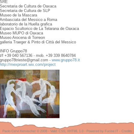
SRE
Secretaria de Cultura de Oaxaca
Secretaria de Cultura de SLP
Museo de la Mascara
Ambasciata del Messico a Roma
laboratorio de la Huella grafica
Espacio Scultorico de La Telarana de Oaxaca
Museo MUPO di Oaxaca
Museo Arocena di Torreon
galleria Traeger & Pinto di Città del Messico
INFO Gruppo78
t/f +39 040 567136 - mob. +39 339 8640784
gruppo78trieste@gmail.com -
www.gruppo78.it
http://mexproart.wix.com/
project
Paolo Cervi Kervischer © 2008 - Valid:
CSS
,
XHTML 1.0
-
Powered by Fucine.IT
-
Credits