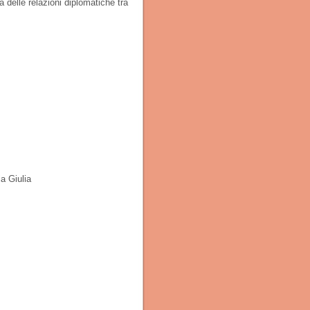
delle relazioni diplomatiche tra
ia Giulia