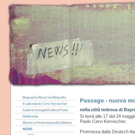
Biography/About me/Biografía
Passage - nuova mo
Il Laboratorio Cervi Kervischer
nella città tedesca di Bay
Galleria immagini/Gallery/Fotos
Si terrà alle 17 del 24 magg
Multimedia
Paolo Cervi Kervischer.
Mostre e Performance/Exhibitions
NEWS
Promossa dalla Deutsch-Ital