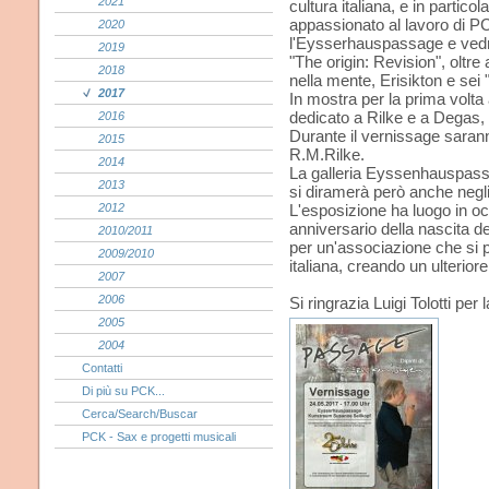
2021
cultura italiana, e in parti
appassionato al lavoro di PC
2020
l'Eysserhauspassage e vedrà
2019
"The origin: Revision", oltre 
2018
nella mente, Erisikton e sei "
2017
In mostra per la prima volta
dedicato a Rilke e a Degas, 
2016
Durante il vernissage saranno 
2015
R.M.Rilke.
2014
La galleria Eyssenhauspassa
2013
si diramerà però anche negli 
2012
L'esposizione ha luogo in oc
anniversario della nascita d
2010/2011
per un'associazione che si pr
2009/2010
italiana, creando un ulterior
2007
2006
Si ringrazia Luigi Tolotti per 
2005
2004
Contatti
Di più su PCK...
Cerca/Search/Buscar
PCK - Sax e progetti musicali