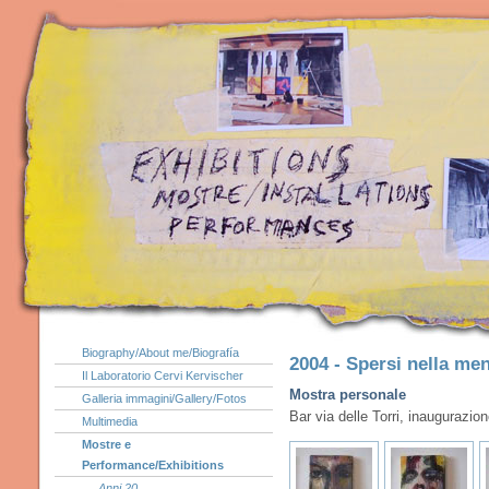
Biography/About me/Biografía
2004 - Spersi nella men
Il Laboratorio Cervi Kervischer
Mostra personale
Galleria immagini/Gallery/Fotos
Bar via delle Torri, inaugurazi
Multimedia
Mostre e
Performance/Exhibitions
Anni 20