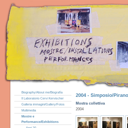
Biography/About me/Biografía
2004 - Simposio/Piran
Il Laboratorio Cervi Kervischer
Mostra collettiva
Galleria immagini/Gallery/Fotos
2004
Multimedia
Mostre e
Performance/Exhibitions
Anni 20