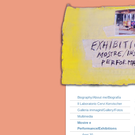
Biography/About me/Biografía
Il Laboratorio Cervi Kervischer
Galleria immagini/Gallery/Fotos
Multimedia
Mostre e
Performance/Exhibitions
Anni 20